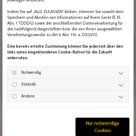
Denken Sie rechtzeitig an den
Indem Sie auf „ALLE ZULASSEN" klicken, stimmen Sie sowohl dem
Reifenwechsel!
Speichern und Abrufen von Informationen auf Ihrem Gerät (§ 25
Abs. 1 TDDDG) sowie der anschließenden Datenverarbeitung für
die nachfolgend dargestellten bzw. die von Ihnen ausgewählten
Verarbeitungszwecke zu (Art 6 Abs. 1 lit. a. DSGVO).
Eine bereits erteilte Zustimmung können Sie jederzeit über den
links unten eingeblendeten Cookie-Button für die Zukunft
widerrufen.
Notwendig
Statistik
Andere
KFZ-WERKSTATT -
LEISTUNGEN AUS MEISTERHAND
Nur notwendige
Cookies