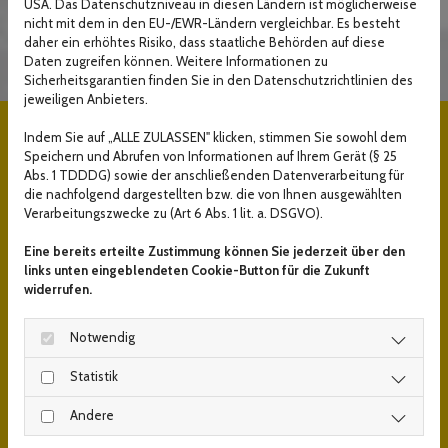
USA. Das Datenschutzniveau in diesen Ländern ist möglicherweise
nicht mit dem in den EU-/EWR-Ländern vergleichbar. Es besteht
in Vollzeit.
daher ein erhöhtes Risiko, dass staatliche Behörden auf diese
Daten zugreifen können. Weitere Informationen zu
Sicherheitsgarantien finden Sie in den Datenschutzrichtlinien des
jeweiligen Anbieters.
Wir wünschen uns:
Indem Sie auf „ALLE ZULASSEN" klicken, stimmen Sie sowohl dem
Führerscheinklasse CE (alt 2)
Speichern und Abrufen von Informationen auf Ihrem Gerät (§ 25
Abs. 1 TDDDG) sowie der anschließenden Datenverarbeitung für
Erfahrung wünschenswert (aber keine
die nachfolgend dargestellten bzw. die von Ihnen ausgewählten
Bedingung)
Verarbeitungszwecke zu (Art 6 Abs. 1 lit. a. DSGVO).
Körperliche Belastbarkeit im üblichen
Eine bereits erteilte Zustimmung können Sie jederzeit über den
Rahmen
links unten eingeblendeten Cookie-Button für die Zukunft
widerrufen.
gute Deutschkenntnisse in Wort und
Schrift
Notwendig
Fleiß, Zuverlässigkeit & Loyalität
Statistik
Bereitschaft zu Überstunden
KFZ- Grundkenntnisse vorteilhaft
Andere