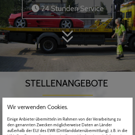
24 Stunden Service
STELLENANGEBOTE
Ab sofort suchen wir zur Verstärkung unseres
Wir verwenden Cookies.
Teams einen
Einige Anbieter übermitteln im Rahmen von der Verarbeitung zu
den genannten Zwecken möglicherweise Daten an Länder
ABSCHLEPPWAGENFAHRER (M/W/D)
außerhalb der EU/ des EWR (Drittlanddatenübermittlung), z.B. in die